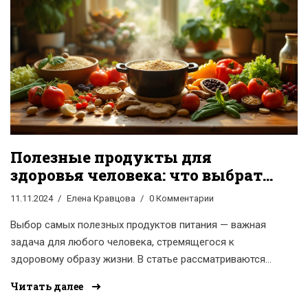
Полезные продукты для
здоровья человека: что выбрать
для рациона
11.11.2024
Елена Кравцова
0 Комментарии
Выбор самых полезных продуктов питания — важная
задача для любого человека, стремящегося к
здоровому образу жизни. В статье рассматриваются
ключевые продукты, которые могут улучшить
Читать далее
здоровье и общее самочувствие, облегчают