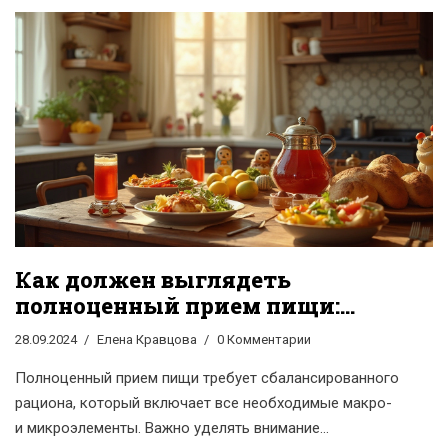
поддержание правильного баланса витаминов и
минералов. Также в статье рассматриваются
интересные факты о пользе различных продуктов и
даются практические советы по их включению в
повседневный рацион. Узнайте, какие продукты
считаются самыми полезными и как их правильно
готовить для максимальной пользы.
Как должен выглядеть
полноценный прием пищи:
советы и рекомендации
28.09.2024
Елена Кравцова
0 Комментарии
Полноценный прием пищи требует сбалансированного
рациона, который включает все необходимые макро-
и микроэлементы. Важно уделять внимание