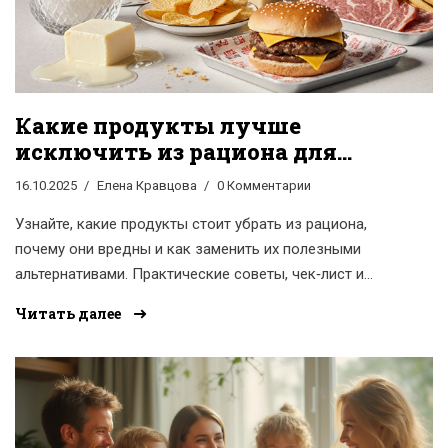
Какие продукты лучше
исключить из рациона для
здоровья
16.10.2025
Елена Кравцова
0 Комментарии
Узнайте, какие продукты стоит убрать из рациона,
почему они вредны и как заменить их полезными
альтернативами. Практические советы, чек‑лист и
ответы на частые вопросы.
Читать далее