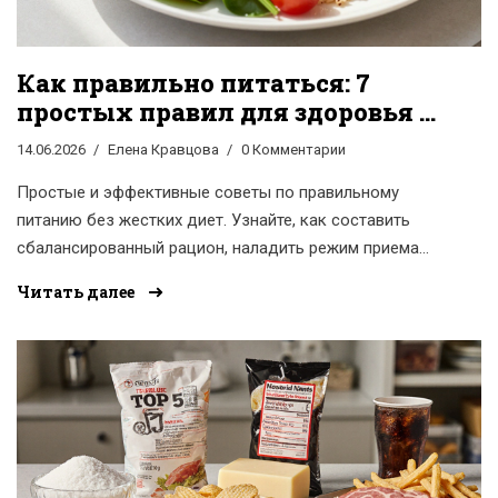
Как правильно питаться: 7
простых правил для здоровья и
энергии
14.06.2026
Елена Кравцова
0 Комментарии
Простые и эффективные советы по правильному
питанию без жестких диет. Узнайте, как составить
сбалансированный рацион, наладить режим приема
пищи и выбрать качественные продукты для здоровья
Читать далее
и энергии.