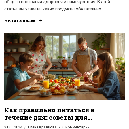
общего состояния здоровья и самочувствия. В этой
статье вы узнаете, какие продукты обязательно
должны входить в ежедневный рацион, чтобы
Читать далее
поддерживать баланс витаминов и минералов,
улучшать обмен веществ и повышать витальную
энергию. Мы рассмотрим ключевые элементы питания,
полезные советы и интересные факты о правильном
питании, которые помогут вам принять осознанные
решения на пути к здоровому образу жизни.
Как правильно питаться в
течение дня: советы для
здорового образа жизни
31.05.2024
Елена Кравцова
0 Комментарии