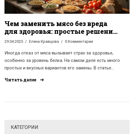
Чем заменить мясо без вреда
для здоровья: простые решения
на каждый день
29.04.2025
Елена Кравцова
0 Комментарии
Иногда отказ от мяса вызывает страх за здоровье,
особенно за уровень белка. На самом деле есть много
простых и вкусных вариантов его замены. В статье
рассказываю, какие продукты могут полноценно
Читать далее
заменить мясо, как их правильно включать в рацион, и
на что стоит обращать внимание. Поделюсь советами,
чтобы получать все необходимые вещества без
лишних усилий. Приведу пару проверенных идей,
которые точно пригодятся на кухне.
КАТЕГОРИИ