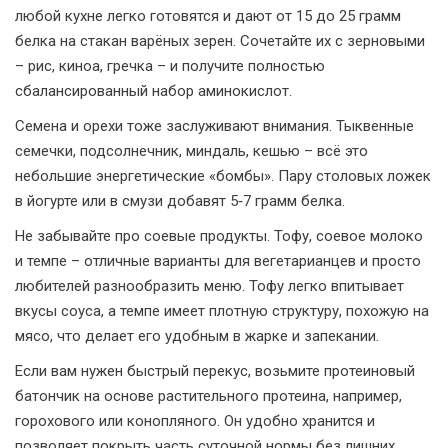
любой кухне легко готовятся и дают от 15 до 25 грамм
белка на стакан варёных зерен. Сочетайте их с зерновыми
– рис, киноа, гречка – и получите полностью
сбалансированный набор аминокислот.
Семена и орехи тоже заслуживают внимания. Тыквенные
семечки, подсолнечник, миндаль, кешью – всё это
небольшие энергетические «бомбы». Пару столовых ложек
в йогурте или в смузи добавят 5‑7 грамм белка.
Не забывайте про соевые продукты. Тофу, соевое молоко
и темпе – отличные варианты для вегетарианцев и просто
любителей разнообразить меню. Тофу легко впитывает
вкусы соуса, а темпе имеет плотную структуру, похожую на
мясо, что делает его удобным в жарке и запекании.
Если вам нужен быстрый перекус, возьмите протеиновый
батончик на основе растительного протеина, например,
горохового или конопляного. Он удобно хранится и
позволяет покрыть часть суточной нормы без лишних